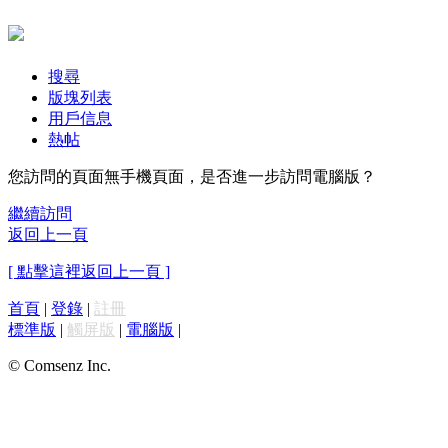
搜尋
版塊列表
用戶信息
熱帖
您訪問的頁面無手機頁面，是否進一步訪問電腦版？
繼續訪問
返回上一頁
[ 點擊這裡返回上一頁 ]
首頁
|
登錄
|
註冊
標準版
|
觸屏版
|
電腦版
|
© Comsenz Inc.