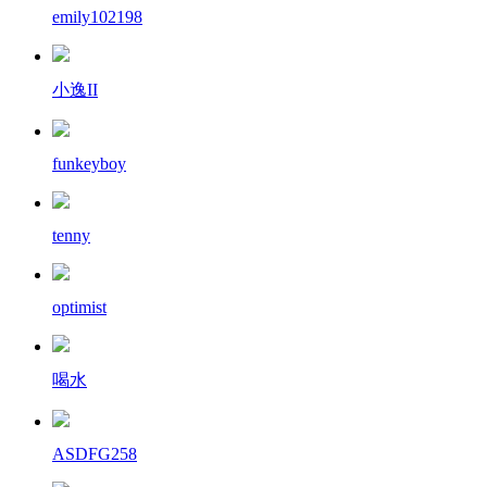
emily102198
小逸II
funkeyboy
tenny
optimist
喝水
ASDFG258