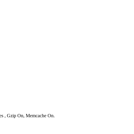
ries , Gzip On, Memcache On.