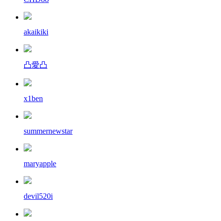
akaikiki
凸愛凸
x1ben
summernewstar
maryapple
devil520i