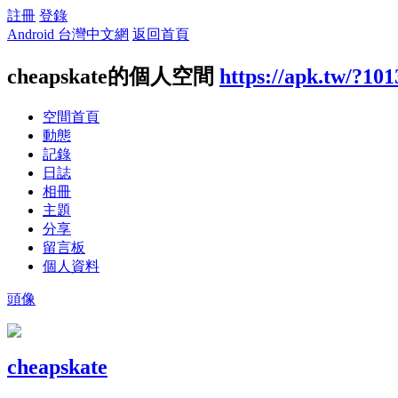
註冊
登錄
Android 台灣中文網
返回首頁
cheapskate的個人空間
https://apk.tw/?10
空間首頁
動態
記錄
日誌
相冊
主題
分享
留言板
個人資料
頭像
cheapskate