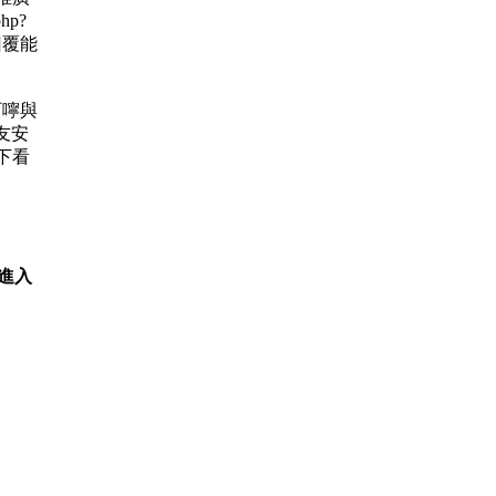
hp?
的回覆能
的叮嚀與
友安
下看
我進入