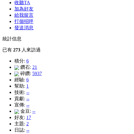
收聽TA
加為好友
給我留言
打個招呼
發送消息
統計信息
已有
273
人來訪過
積分:
6
鑽石:
21
碎鑽:
5937
經驗:
6
幫助:
1
技術:
--
貢獻:
--
宣傳:
--
金豆:
--
好友:
17
主題:
2
日誌:
--