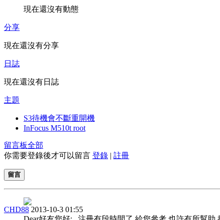
現在還沒有動態
分享
現在還沒有分享
日誌
現在還沒有日誌
主題
S3待機會不斷重開機
InFocus M510t root
留言板
全部
你需要登錄後才可以留言
登錄
|
註冊
留言
CHD88
2013-10-3 01:55
Dear好友您好:.. 注冊有段時間了 給您參考 也許有所幫助