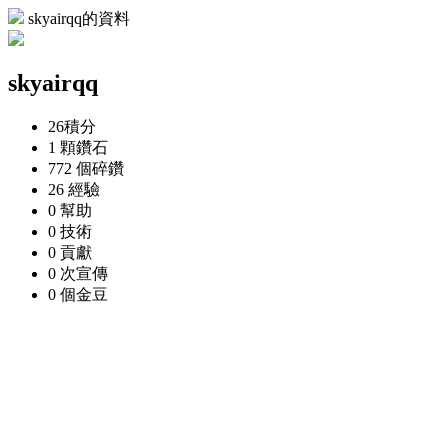
skyairqq的資料
skyairqq
26
積分
1 顆
鑽石
772 個
碎鑽
26
經驗
0
幫助
0
技術
0
貢獻
0 次
宣傳
0 個
金豆