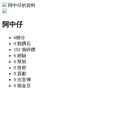
阿中仔的資料
阿中仔
6
積分
0 顆
鑽石
192 個
碎鑽
6
經驗
0
幫助
0
技術
0
貢獻
0 次
宣傳
0 個
金豆