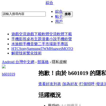
綜合
綜合
搜尋
帖子
用戶
遊戲交流
遊戲下載
軟體交流
軟體下載
手機影視
桌布主題
漫畫小說
手機鈴聲
水族館
手機音樂
二手市場
新手專區
HTC
Sony
Samsung
TWM
Huawei
MOTO
解密技術
繁化技術
Android 台灣中文網
›
部落格
›
隱私提醒
抱歉！由於 b601019 
b601019
查看好友列表
|
加為好友
|
打個招呼
|
發送
活躍概況
用戶組:
A4 鋼機器人