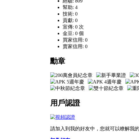
經驗: 809
幫助: 4
技術: 0
貢獻: 0
宣傳: 0 次
金豆: 0 個
買家信用: 0
賣家信用: 0
勳章
用戶認證
請加入到我的好友中，您就可以瞭解我