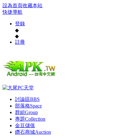
設為首頁
收藏本站
快捷導航
登錄
◆
◆
註冊
討論區
BBS
部落格
Space
群組
Group
專題
Collection
金豆儲值
鑽石商城
Auction