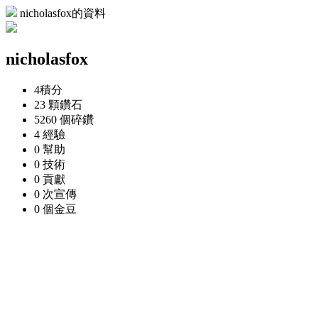
nicholasfox的資料
nicholasfox
4
積分
23 顆
鑽石
5260 個
碎鑽
4
經驗
0
幫助
0
技術
0
貢獻
0 次
宣傳
0 個
金豆