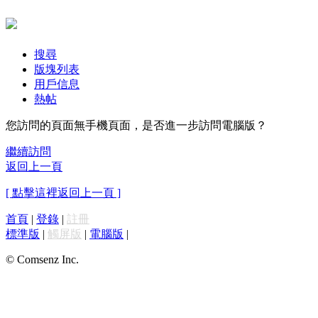
搜尋
版塊列表
用戶信息
熱帖
您訪問的頁面無手機頁面，是否進一步訪問電腦版？
繼續訪問
返回上一頁
[ 點擊這裡返回上一頁 ]
首頁
|
登錄
|
註冊
標準版
|
觸屏版
|
電腦版
|
© Comsenz Inc.