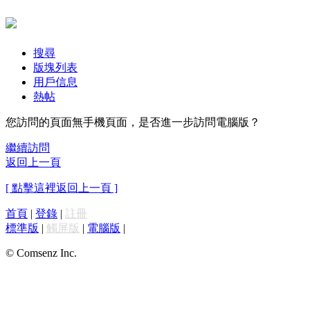
搜尋
版塊列表
用戶信息
熱帖
您訪問的頁面無手機頁面，是否進一步訪問電腦版？
繼續訪問
返回上一頁
[ 點擊這裡返回上一頁 ]
首頁
|
登錄
|
註冊
標準版
|
觸屏版
|
電腦版
|
© Comsenz Inc.