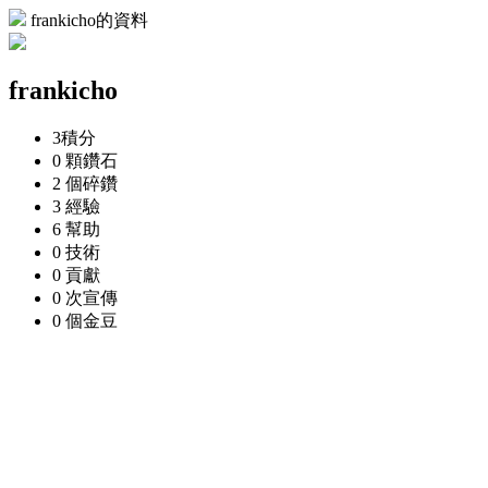
frankicho的資料
frankicho
3
積分
0 顆
鑽石
2 個
碎鑽
3
經驗
6
幫助
0
技術
0
貢獻
0 次
宣傳
0 個
金豆