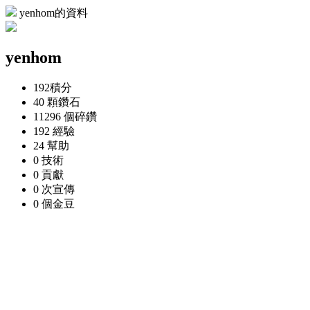
yenhom的資料
yenhom
192
積分
40 顆
鑽石
11296 個
碎鑽
192
經驗
24
幫助
0
技術
0
貢獻
0 次
宣傳
0 個
金豆