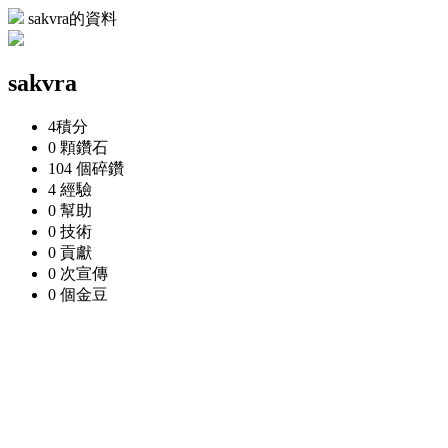
sakvra的資料
sakvra
4
積分
0 顆
鑽石
104 個
碎鑽
4
經驗
0
幫助
0
技術
0
貢獻
0 次
宣傳
0 個
金豆