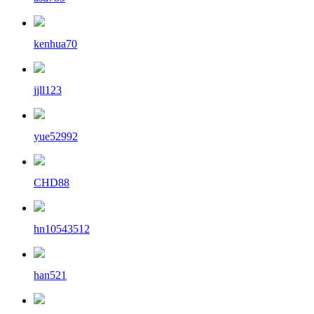
kenhua70
jjll123
yue52992
CHD88
hn10543512
han521