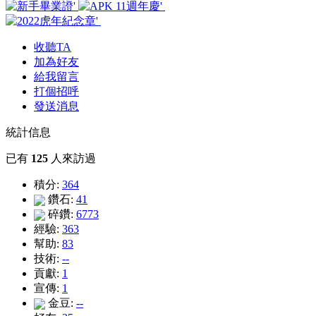
收聽TA
加為好友
給我留言
打個招呼
發送消息
統計信息
已有
125
人來訪過
積分:
364
鑽石:
41
碎鑽:
6773
經驗:
363
幫助:
83
技術:
--
貢獻:
1
宣傳:
1
金豆:
--