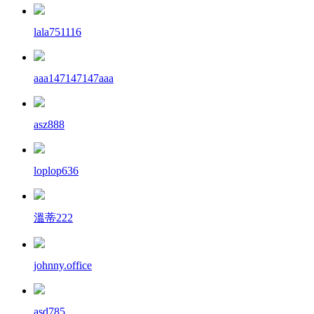
lala751116
aaa147147147aaa
asz888
loplop636
溫蒂222
johnny.office
asd785