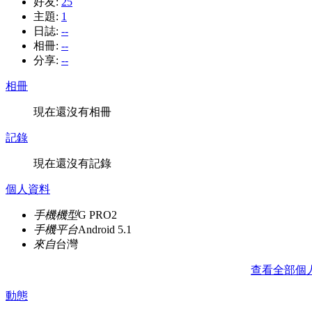
好友:
25
主題:
1
日誌:
--
相冊:
--
分享:
--
相冊
現在還沒有相冊
記錄
現在還沒有記錄
個人資料
手機機型
G PRO2
手機平台
Android 5.1
來自
台灣
查看全部個
動態