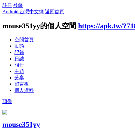
註冊
登錄
Android 台灣中文網
返回首頁
mouse351yy的個人空間
https://apk.tw/?7
空間首頁
動態
記錄
日誌
相冊
主題
分享
留言板
個人資料
頭像
mouse351yy