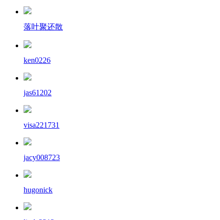
落叶聚还散
ken0226
jas61202
visa221731
jacy008723
hugonick