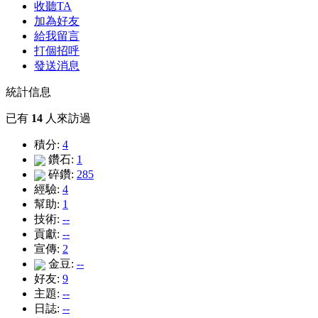
收聽TA
加為好友
給我留言
打個招呼
發送消息
統計信息
已有
14
人來訪過
積分:
4
鑽石:
1
碎鑽:
285
經驗:
4
幫助:
1
技術:
--
貢獻:
--
宣傳:
2
金豆:
--
好友:
9
主題:
--
日誌:
--