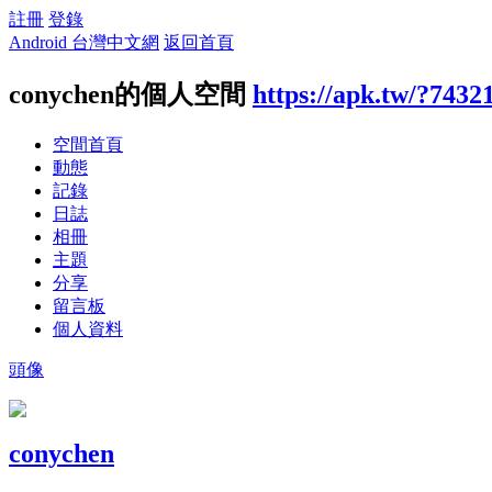
註冊
登錄
Android 台灣中文網
返回首頁
conychen的個人空間
https://apk.tw/?7432
空間首頁
動態
記錄
日誌
相冊
主題
分享
留言板
個人資料
頭像
conychen