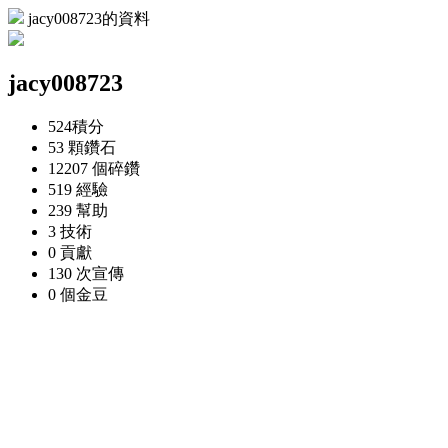
jacy008723的資料
jacy008723
524
積分
53 顆
鑽石
12207 個
碎鑽
519
經驗
239
幫助
3
技術
0
貢獻
130 次
宣傳
0 個
金豆