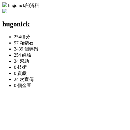
hugonick的資料
hugonick
254
積分
97 顆
鑽石
2439 個
碎鑽
254
經驗
34
幫助
0
技術
0
貢獻
24 次
宣傳
0 個
金豆