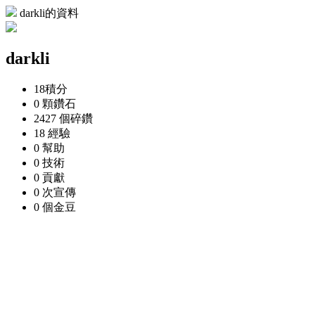
darkli的資料
darkli
18
積分
0 顆
鑽石
2427 個
碎鑽
18
經驗
0
幫助
0
技術
0
貢獻
0 次
宣傳
0 個
金豆