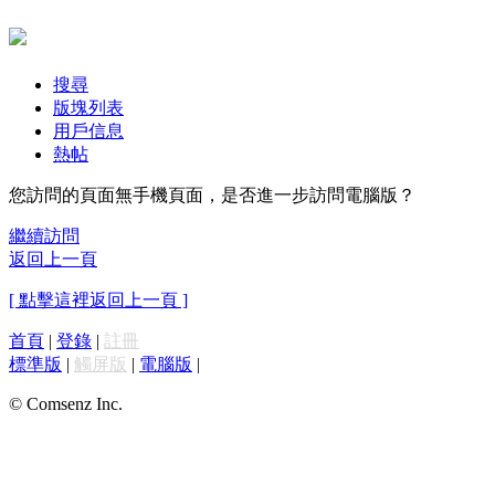
搜尋
版塊列表
用戶信息
熱帖
您訪問的頁面無手機頁面，是否進一步訪問電腦版？
繼續訪問
返回上一頁
[ 點擊這裡返回上一頁 ]
首頁
|
登錄
|
註冊
標準版
|
觸屏版
|
電腦版
|
© Comsenz Inc.