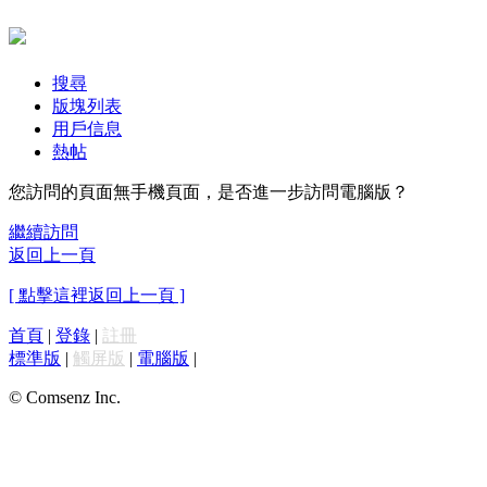
搜尋
版塊列表
用戶信息
熱帖
您訪問的頁面無手機頁面，是否進一步訪問電腦版？
繼續訪問
返回上一頁
[ 點擊這裡返回上一頁 ]
首頁
|
登錄
|
註冊
標準版
|
觸屏版
|
電腦版
|
© Comsenz Inc.