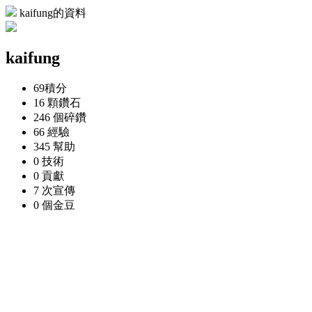
kaifung的資料
kaifung
69
積分
16 顆
鑽石
246 個
碎鑽
66
經驗
345
幫助
0
技術
0
貢獻
7 次
宣傳
0 個
金豆