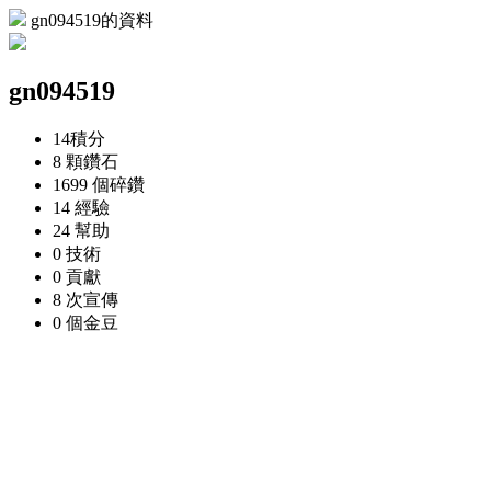
gn094519的資料
gn094519
14
積分
8 顆
鑽石
1699 個
碎鑽
14
經驗
24
幫助
0
技術
0
貢獻
8 次
宣傳
0 個
金豆