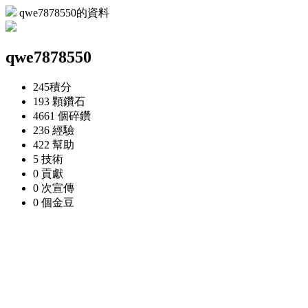
qwe7878550的資料
qwe7878550
245
積分
193 顆
鑽石
4661 個
碎鑽
236
經驗
422
幫助
5
技術
0
貢獻
0 次
宣傳
0 個
金豆