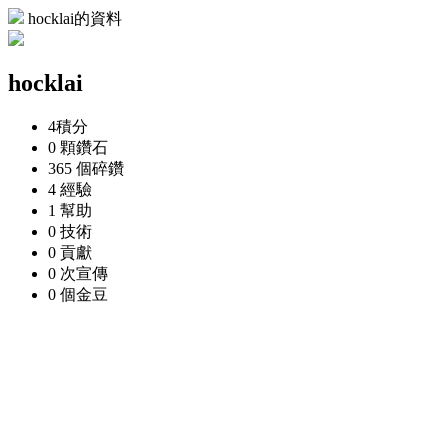
hocklai的資料
hocklai
4
積分
0 顆
鑽石
365 個
碎鑽
4
經驗
1
幫助
0
技術
0
貢獻
0 次
宣傳
0 個
金豆