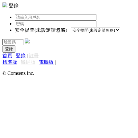
登錄
安全提問(未設定請忽略)
登錄
首頁
|
登錄
|
註冊
標準版
|
觸屏版
|
電腦版
|
© Comsenz Inc.