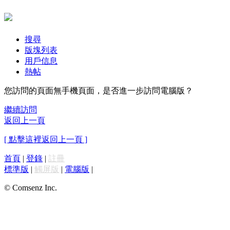
搜尋
版塊列表
用戶信息
熱帖
您訪問的頁面無手機頁面，是否進一步訪問電腦版？
繼續訪問
返回上一頁
[ 點擊這裡返回上一頁 ]
首頁
|
登錄
|
註冊
標準版
|
觸屏版
|
電腦版
|
© Comsenz Inc.