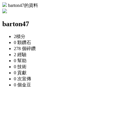
barton47的資料
barton47
2
積分
0 顆
鑽石
278 個
碎鑽
2
經驗
0
幫助
0
技術
0
貢獻
0 次
宣傳
0 個
金豆