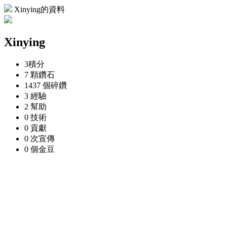
Xinying的資料
Xinying
3
積分
7 顆
鑽石
1437 個
碎鑽
3
經驗
2
幫助
0
技術
0
貢獻
0 次
宣傳
0 個
金豆