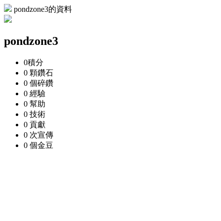
pondzone3的資料
pondzone3
0
積分
0 顆
鑽石
0 個
碎鑽
0
經驗
0
幫助
0
技術
0
貢獻
0 次
宣傳
0 個
金豆