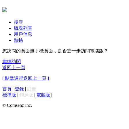
搜尋
版塊列表
用戶信息
熱帖
您訪問的頁面無手機頁面，是否進一步訪問電腦版？
繼續訪問
返回上一頁
[ 點擊這裡返回上一頁 ]
首頁
|
登錄
|
註冊
標準版
|
觸屏版
|
電腦版
|
© Comsenz Inc.