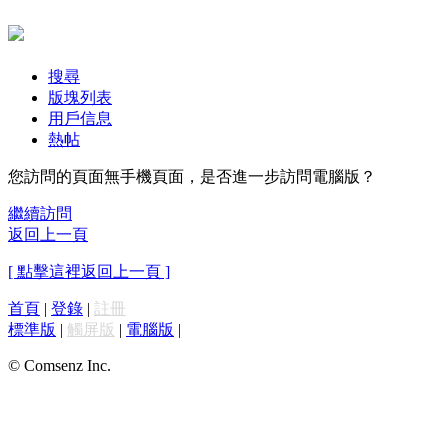
搜尋
版塊列表
用戶信息
熱帖
您訪問的頁面無手機頁面，是否進一步訪問電腦版？
繼續訪問
返回上一頁
[ 點擊這裡返回上一頁 ]
首頁
|
登錄
|
註冊
標準版
|
觸屏版
|
電腦版
|
© Comsenz Inc.