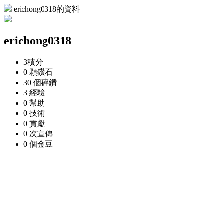
erichong0318的資料
erichong0318
3
積分
0 顆
鑽石
30 個
碎鑽
3
經驗
0
幫助
0
技術
0
貢獻
0 次
宣傳
0 個
金豆