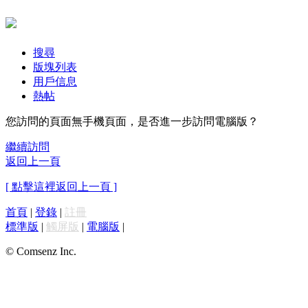
搜尋
版塊列表
用戶信息
熱帖
您訪問的頁面無手機頁面，是否進一步訪問電腦版？
繼續訪問
返回上一頁
[ 點擊這裡返回上一頁 ]
首頁
|
登錄
|
註冊
標準版
|
觸屏版
|
電腦版
|
© Comsenz Inc.