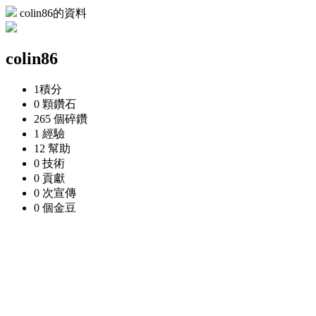
colin86的資料
colin86
1
積分
0 顆
鑽石
265 個
碎鑽
1
經驗
12
幫助
0
技術
0
貢獻
0 次
宣傳
0 個
金豆