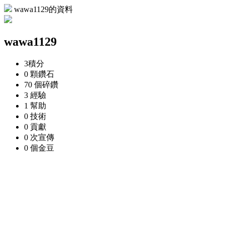
wawa1129的資料
wawa1129
3
積分
0 顆
鑽石
70 個
碎鑽
3
經驗
1
幫助
0
技術
0
貢獻
0 次
宣傳
0 個
金豆