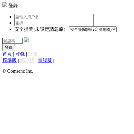
登錄
安全提問(未設定請忽略)
登錄
首頁
|
登錄
|
註冊
標準版
|
觸屏版
|
電腦版
|
© Comsenz Inc.