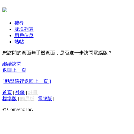
搜尋
版塊列表
用戶信息
熱帖
您訪問的頁面無手機頁面，是否進一步訪問電腦版？
繼續訪問
返回上一頁
[ 點擊這裡返回上一頁 ]
首頁
|
登錄
|
註冊
標準版
|
觸屏版
|
電腦版
|
© Comsenz Inc.