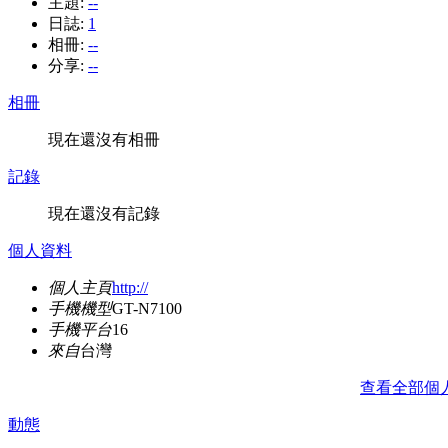
主題:
--
日誌:
1
相冊:
--
分享:
--
相冊
現在還沒有相冊
記錄
現在還沒有記錄
個人資料
個人主頁
http://
手機機型
GT-N7100
手機平台
16
來自
台灣
查看全部個
動態