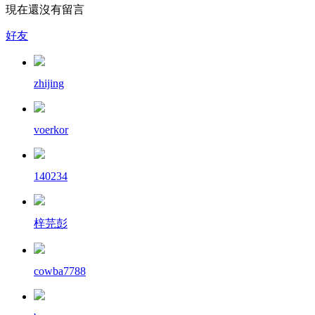
現在還沒有留言
好友
zhijing
voerkor
140234
梓芫彭
cowba7788