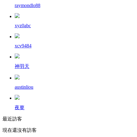
raymondlo88
xyz0abc
xcv9484
神羽天
austinliou
夜獒
最近訪客
現在還沒有訪客