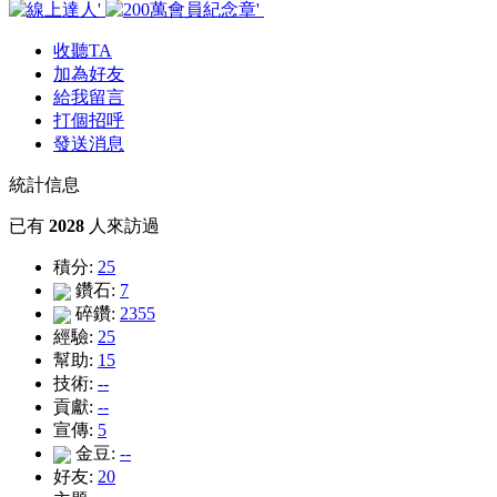
收聽TA
加為好友
給我留言
打個招呼
發送消息
統計信息
已有
2028
人來訪過
積分:
25
鑽石:
7
碎鑽:
2355
經驗:
25
幫助:
15
技術:
--
貢獻:
--
宣傳:
5
金豆:
--
好友:
20