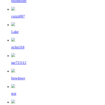
boomoom
cszzz007
Lake
m3m318
tae721112
bowlqwe
test