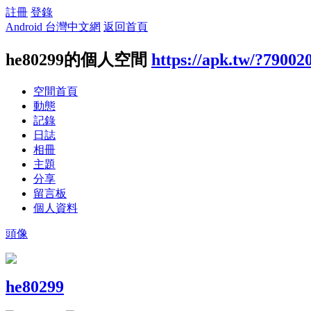
註冊
登錄
Android 台灣中文網
返回首頁
he80299的個人空間
https://apk.tw/?79002
空間首頁
動態
記錄
日誌
相冊
主題
分享
留言板
個人資料
頭像
he80299