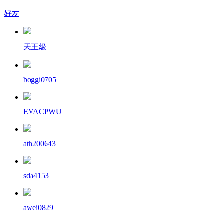
好友
天王級
boggi0705
EVACPWU
ath200643
sda4153
awei0829