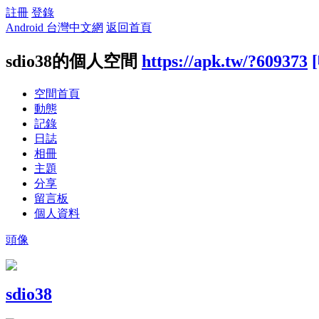
註冊
登錄
Android 台灣中文網
返回首頁
sdio38的個人空間
https://apk.tw/?609373
空間首頁
動態
記錄
日誌
相冊
主題
分享
留言板
個人資料
頭像
sdio38