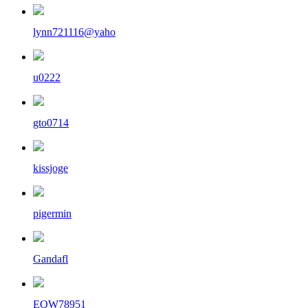
lynn721116@yaho
u0222
gto0714
kissjoge
pigermin
Gandafl
EQW78951