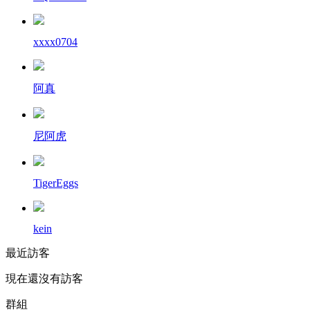
xxxx0704
阿真
尼阿虎
TigerEggs
kein
最近訪客
現在還沒有訪客
群組