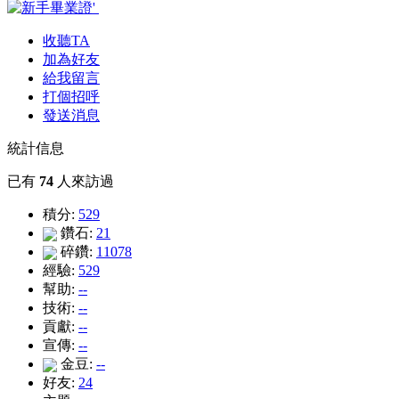
收聽TA
加為好友
給我留言
打個招呼
發送消息
統計信息
已有
74
人來訪過
積分:
529
鑽石:
21
碎鑽:
11078
經驗:
529
幫助:
--
技術:
--
貢獻:
--
宣傳:
--
金豆:
--
好友:
24