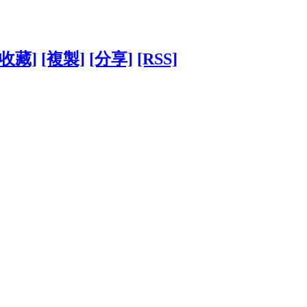
[收藏]
[複製]
[分享]
[RSS]