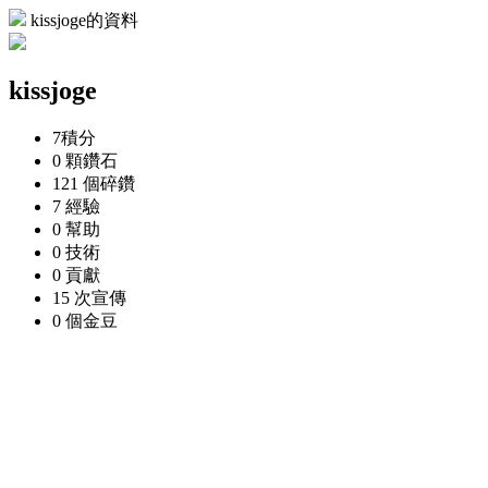
kissjoge的資料
kissjoge
7
積分
0 顆
鑽石
121 個
碎鑽
7
經驗
0
幫助
0
技術
0
貢獻
15 次
宣傳
0 個
金豆