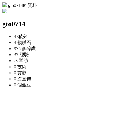
gto0714的資料
gto0714
37
積分
3 顆
鑽石
935 個
碎鑽
37
經驗
-3
幫助
0
技術
0
貢獻
0 次
宣傳
0 個
金豆