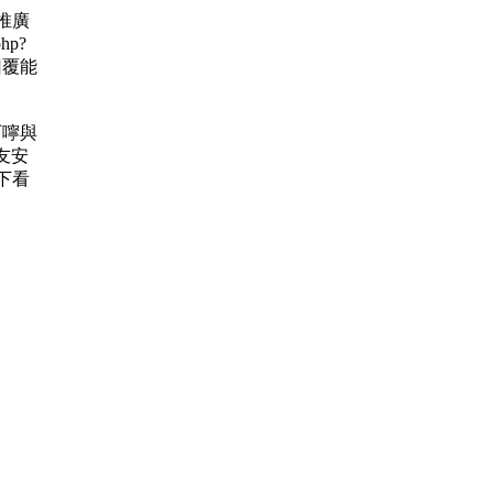
 推廣
hp?
的回覆能
的叮嚀與
友安
下看