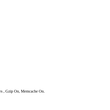
ries , Gzip On, Memcache On.