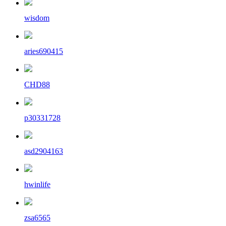
wisdom
aries690415
CHD88
p30331728
asd2904163
hwinlife
zsa6565