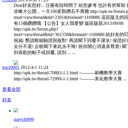
Dear好友您好:.. 注冊有段時間了 給您參考 也許有所幫助
攻略大公開，一天100多顆鑽石不再難 http://apk.tw/forum.p
mod=viewthread&tid=2301&fromuid=1169886 這區版主
有15個鑽鑽哦 【公告】女人我要變 版區版規2013/09/08
http://apk.tw/forum.php?
mod=viewthread&tid=361558&fromuid=1169886 給好友
祝福: 懇請郵箱驗證與核對! 再請閣下回覆不灌水! 保證好
全分不退! 企盼閣下來此永不悔! 祝你開心消遣喜尊貴! 閣
到喜歡的帖子或回覆, 請別 ... ...
top10001
2012-4-1 11:24
http://apk.tw/thread-70883-1-1.html <---------刷機教學大賽
http://apk.tw/thread-72999-1-1.html <---------美化教學大賽 ...
查看全部
好友
garychi999