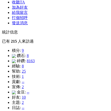
收聽TA
加為好友
給我留言
打個招呼
發送消息
統計信息
已有
215
人來訪過
積分:
9
鑽石:
8
碎鑽:
8163
經驗:
8
幫助:
25
技術:
1
貢獻:
--
宣傳:
2
金豆:
--
好友:
10
主題:
2
日誌:
--