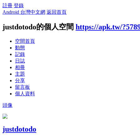
註冊
登錄
Android 台灣中文網
返回首頁
justdotodo的個人空間
https://apk.tw/?578
空間首頁
動態
記錄
日誌
相冊
主題
分享
留言板
個人資料
頭像
justdotodo