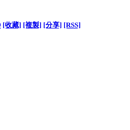
9
[收藏]
[複製]
[分享]
[RSS]