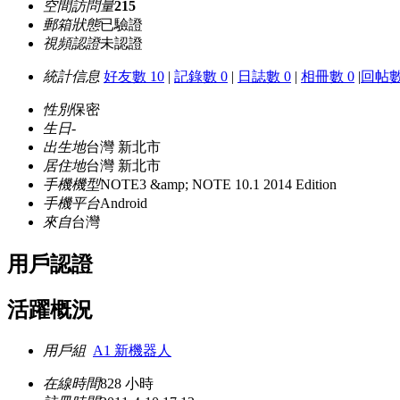
空間訪問量
215
郵箱狀態
已驗證
視頻認證
未認證
統計信息
好友數 10
|
記錄數 0
|
日誌數 0
|
相冊數 0
|
回帖數
性別
保密
生日
-
出生地
台灣 新北市
居住地
台灣 新北市
手機機型
NOTE3 &amp; NOTE 10.1 2014 Edition
手機平台
Android
來自
台灣
用戶認證
活躍概況
用戶組
A1 新機器人
在線時間
828 小時