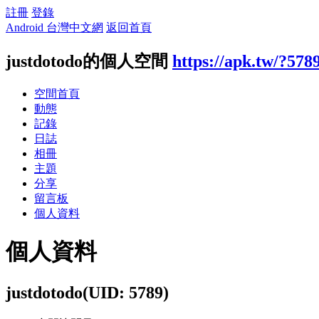
註冊
登錄
Android 台灣中文網
返回首頁
justdotodo的個人空間
https://apk.tw/?578
空間首頁
動態
記錄
日誌
相冊
主題
分享
留言板
個人資料
個人資料
justdotodo
(UID: 5789)