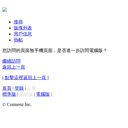
搜尋
版塊列表
用戶信息
熱帖
您訪問的頁面無手機頁面，是否進一步訪問電腦版？
繼續訪問
返回上一頁
[ 點擊這裡返回上一頁 ]
首頁
|
登錄
|
註冊
標準版
|
觸屏版
|
電腦版
|
© Comsenz Inc.