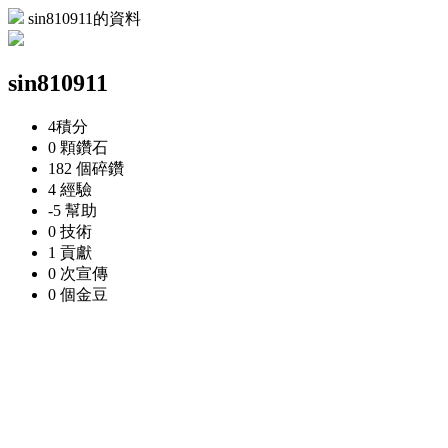
sin810911的資料
sin810911
4
積分
0 顆
鑽石
182 個
碎鑽
4
經驗
-5
幫助
0
技術
1
貢獻
0 次
宣傳
0 個
金豆