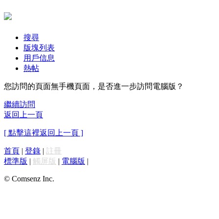
搜尋
版塊列表
用戶信息
熱帖
您訪問的頁面無手機頁面，是否進一步訪問電腦版？
繼續訪問
返回上一頁
[ 點擊這裡返回上一頁 ]
首頁
|
登錄
|
註冊
標準版
|
觸屏版
|
電腦版
|
© Comsenz Inc.