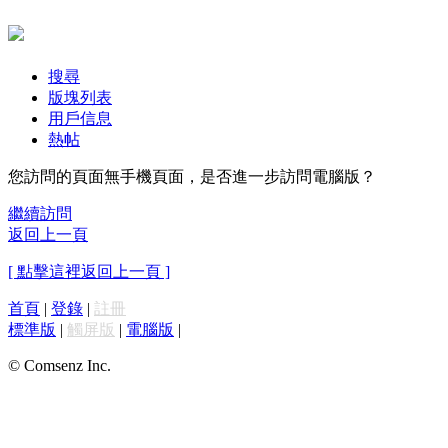
搜尋
版塊列表
用戶信息
熱帖
您訪問的頁面無手機頁面，是否進一步訪問電腦版？
繼續訪問
返回上一頁
[ 點擊這裡返回上一頁 ]
首頁
|
登錄
|
註冊
標準版
|
觸屏版
|
電腦版
|
© Comsenz Inc.