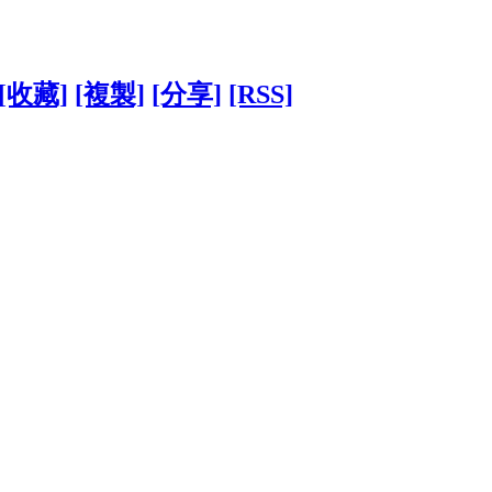
[收藏]
[複製]
[分享]
[RSS]