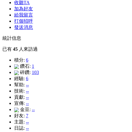
收聽TA
加為好友
給我留言
打個招呼
發送消息
統計信息
已有
45
人來訪過
積分:
6
鑽石:
1
碎鑽:
103
經驗:
6
幫助:
--
技術:
--
貢獻:
--
宣傳:
--
金豆:
--
好友:
7
主題:
--
日誌:
--