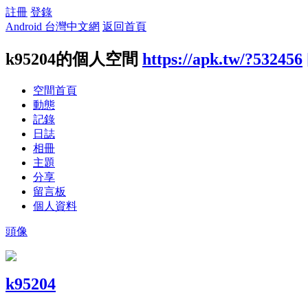
註冊
登錄
Android 台灣中文網
返回首頁
k95204的個人空間
https://apk.tw/?532456
空間首頁
動態
記錄
日誌
相冊
主題
分享
留言板
個人資料
頭像
k95204