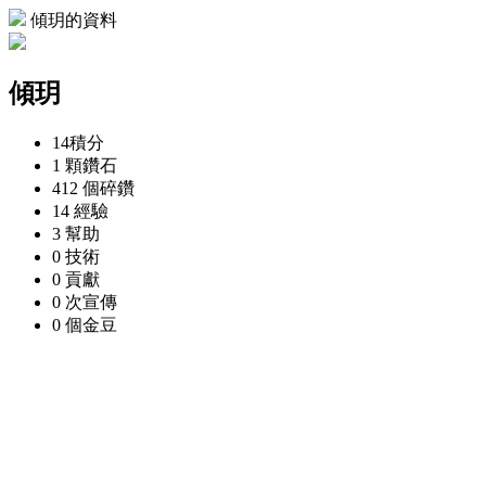
傾玥的資料
傾玥
14
積分
1 顆
鑽石
412 個
碎鑽
14
經驗
3
幫助
0
技術
0
貢獻
0 次
宣傳
0 個
金豆