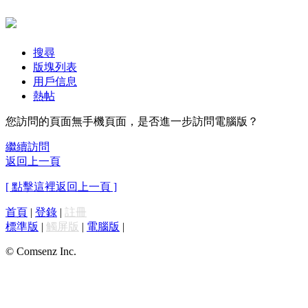
搜尋
版塊列表
用戶信息
熱帖
您訪問的頁面無手機頁面，是否進一步訪問電腦版？
繼續訪問
返回上一頁
[ 點擊這裡返回上一頁 ]
首頁
|
登錄
|
註冊
標準版
|
觸屏版
|
電腦版
|
© Comsenz Inc.