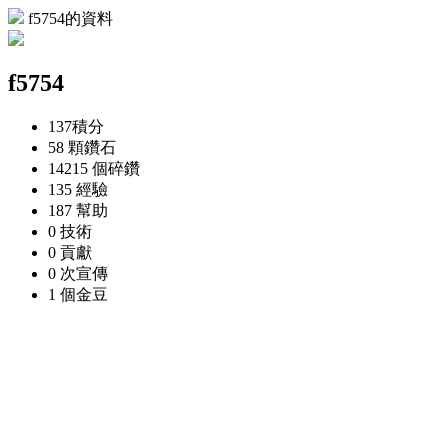
f5754的資料
f5754
137
積分
58 顆
鑽石
14215 個
碎鑽
135
經驗
187
幫助
0
技術
0
貢獻
0 次
宣傳
1 個
金豆