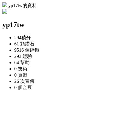
yp17tw的資料
yp17tw
294
積分
61 顆
鑽石
9516 個
碎鑽
293
經驗
64
幫助
0
技術
0
貢獻
26 次
宣傳
0 個
金豆